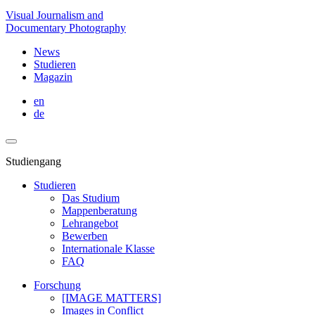
Visual Journalism and
Documentary Photography
News
Studieren
Magazin
en
de
Studiengang
Studieren
Das Studium
Mappenberatung
Lehrangebot
Bewerben
Internationale Klasse
FAQ
Forschung
[IMAGE MATTERS]
Images in Conflict