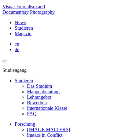
Visual Journalism and
Documentary Photography
News
Studieren
Magazin
en
de
Studiengang
Studieren
Das Studium
Mappenberatung
Lehrangebot
Bewerben
Internationale Klasse
FAQ
Forschung
[IMAGE MATTERS]
Images in Conflict