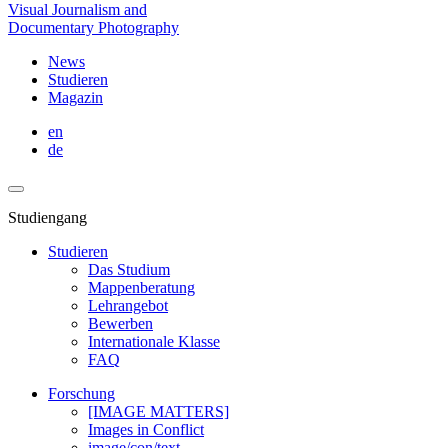
Visual Journalism and
Documentary Photography
News
Studieren
Magazin
en
de
Studiengang
Studieren
Das Studium
Mappenberatung
Lehrangebot
Bewerben
Internationale Klasse
FAQ
Forschung
[IMAGE MATTERS]
Images in Conflict
image/con/text