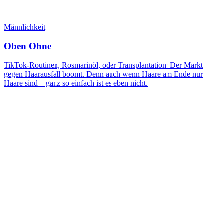
Männlichkeit
Oben Ohne
TikTok-Routinen, Rosmarinöl, oder Transplantation: Der Markt
gegen Haarausfall boomt. Denn auch wenn Haare am Ende nur
Haare sind – ganz so einfach ist es eben nicht.