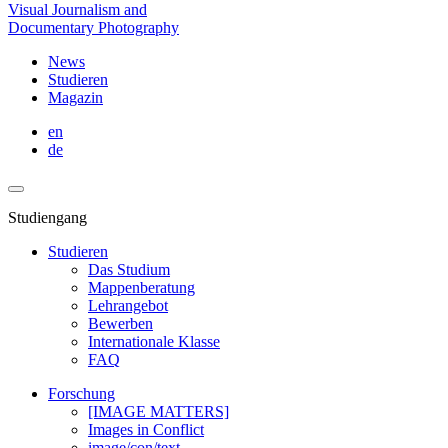
Visual Journalism and
Documentary Photography
News
Studieren
Magazin
en
de
Studiengang
Studieren
Das Studium
Mappenberatung
Lehrangebot
Bewerben
Internationale Klasse
FAQ
Forschung
[IMAGE MATTERS]
Images in Conflict
image/con/text