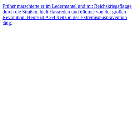
Früher marschierte er im Ledermantel und mit Reichskriegsflagge
durch die Straßen, hielt Hassreden und träumte von der großen
Revolution. Heute ist Axel Reitz in der Extremismusprävention
tätig.