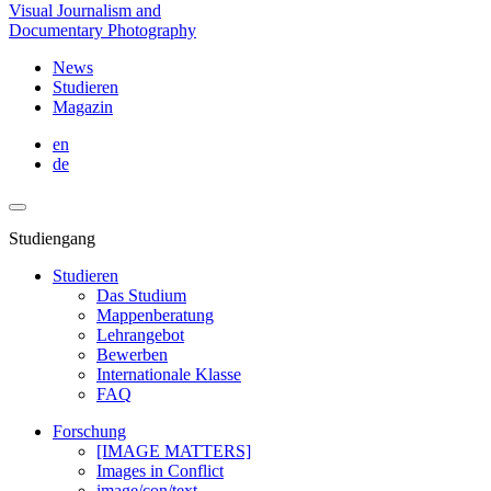
Visual Journalism and
Documentary Photography
News
Studieren
Magazin
en
de
Studiengang
Studieren
Das Studium
Mappenberatung
Lehrangebot
Bewerben
Internationale Klasse
FAQ
Forschung
[IMAGE MATTERS]
Images in Conflict
image/con/text