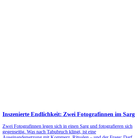
Inszenierte Endlichkeit: Zwei Fotografinnen im Sarg
Zwei Fotografinnen legen sich in einen Sarg und fotografieren sich
gegenseitig. Was nach Tabubruch klingt, ist eine
Auseinandersetzung mit Kommerz, Ritualen – und der Frage: Darf