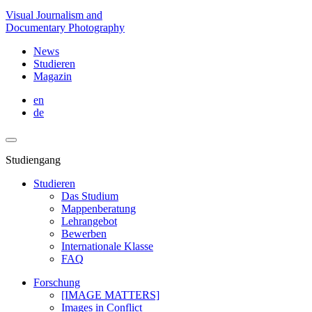
Visual Journalism and
Documentary Photography
News
Studieren
Magazin
en
de
Studiengang
Studieren
Das Studium
Mappenberatung
Lehrangebot
Bewerben
Internationale Klasse
FAQ
Forschung
[IMAGE MATTERS]
Images in Conflict