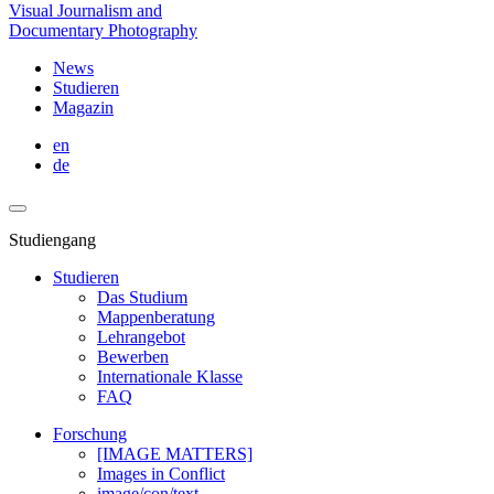
Visual Journalism and
Documentary Photography
News
Studieren
Magazin
en
de
Studiengang
Studieren
Das Studium
Mappenberatung
Lehrangebot
Bewerben
Internationale Klasse
FAQ
Forschung
[IMAGE MATTERS]
Images in Conflict
image/con/text