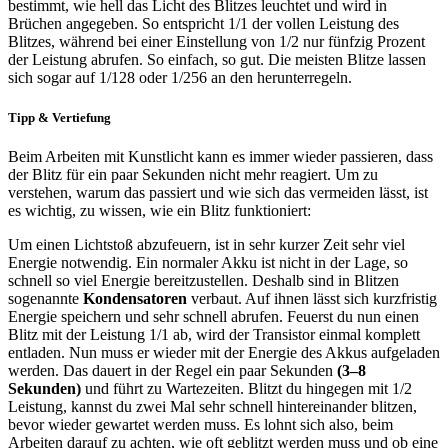
bestimmt, wie hell das Licht des Blitzes leuchtet und wird in
Brüchen angegeben. So entspricht 1/1 der vollen Leistung des
Blitzes, während bei einer Einstellung von 1/2 nur fünfzig Prozent
der Leistung abrufen. So einfach, so gut. Die meisten Blitze lassen
sich sogar auf 1/128 oder 1/256 an den herunterregeln.
Tipp & Vertiefung
Beim Arbeiten mit Kunstlicht kann es immer wieder passieren, dass
der Blitz für ein paar Sekunden nicht mehr reagiert. Um zu
verstehen, warum das passiert und wie sich das vermeiden lässt, ist
es wichtig, zu wissen, wie ein Blitz funktioniert:
Um einen Lichtstoß abzufeuern, ist in sehr kurzer Zeit sehr viel
Energie notwendig. Ein normaler Akku ist nicht in der Lage, so
schnell so viel Energie bereitzustellen. Deshalb sind in Blitzen
sogenannte
Kondensatoren
verbaut. Auf ihnen lässt sich kurzfristig
Energie speichern und sehr schnell abrufen. Feuerst du nun einen
Blitz mit der Leistung 1/1 ab, wird der Transistor einmal komplett
entladen. Nun muss er wieder mit der Energie des Akkus aufgeladen
werden. Das dauert in der Regel ein paar Sekunden
(3–8
Sekunden)
und führt zu Wartezeiten. Blitzt du hingegen mit 1/2
Leistung, kannst du zwei Mal sehr schnell hintereinander blitzen,
bevor wieder gewartet werden muss. Es lohnt sich also, beim
Arbeiten darauf zu achten, wie oft geblitzt werden muss und ob eine