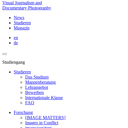
Visual Journalism and
Documentary Photography
News
Studieren
Magazin
en
de
Studiengang
Studieren
Das Studium
Mappenberatung
Lehrangebot
Bewerben
Internationale Klasse
FAQ
Forschung
[IMAGE MATTERS]
Images in Conflict
image/con/text