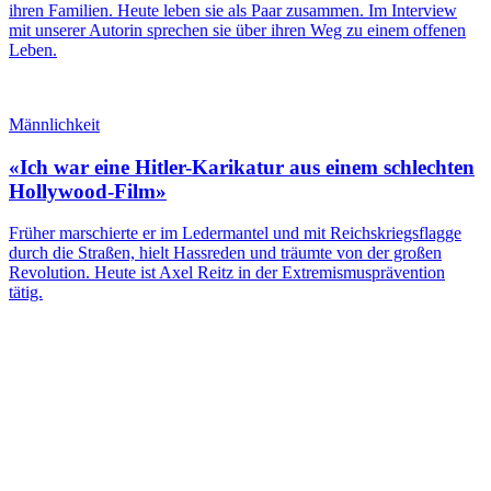
ihren Familien. Heute leben sie als Paar zusammen. Im Interview
mit unserer Autorin sprechen sie über ihren Weg zu einem offenen
Leben.
Männlichkeit
«Ich war eine Hitler-Karikatur aus einem schlechten
Hollywood-Film»
Früher marschierte er im Ledermantel und mit Reichskriegsflagge
durch die Straßen, hielt Hassreden und träumte von der großen
Revolution. Heute ist Axel Reitz in der Extremismusprävention
tätig.