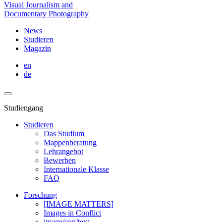
Visual Journalism and
Documentary Photography
News
Studieren
Magazin
en
de
Studiengang
Studieren
Das Studium
Mappenberatung
Lehrangebot
Bewerben
Internationale Klasse
FAQ
Forschung
[IMAGE MATTERS]
Images in Conflict
image/con/text