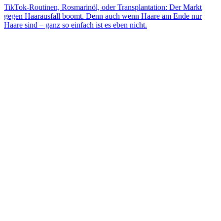
TikTok-Routinen, Rosmarinöl, oder Transplantation: Der Markt
gegen Haarausfall boomt. Denn auch wenn Haare am Ende nur
Haare sind – ganz so einfach ist es eben nicht.