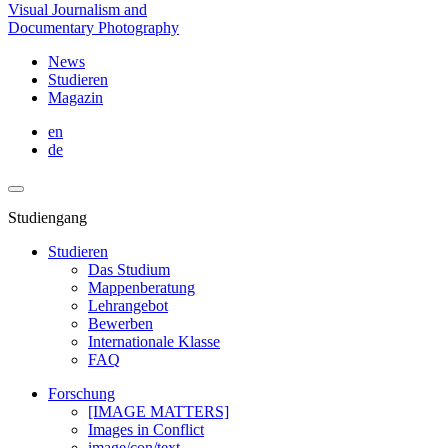
Visual Journalism and
Documentary Photography
News
Studieren
Magazin
en
de
Studiengang
Studieren
Das Studium
Mappenberatung
Lehrangebot
Bewerben
Internationale Klasse
FAQ
Forschung
[IMAGE MATTERS]
Images in Conflict
image/con/text