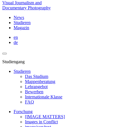
Visual Journalism and
Documentary Photography
News
Studieren
Magazin
en
de
Studiengang
Studieren
Das Studium
Mappenberatung
Lehrangebot
Bewerben
Internationale Klasse
FAQ
Forschung
[IMAGE MATTERS]
Images in Conflict
image/con/text