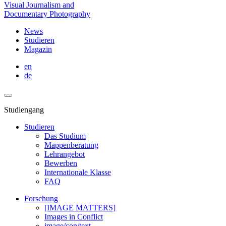
Visual Journalism and
Documentary Photography
News
Studieren
Magazin
en
de
Studiengang
Studieren
Das Studium
Mappenberatung
Lehrangebot
Bewerben
Internationale Klasse
FAQ
Forschung
[IMAGE MATTERS]
Images in Conflict
image/con/text