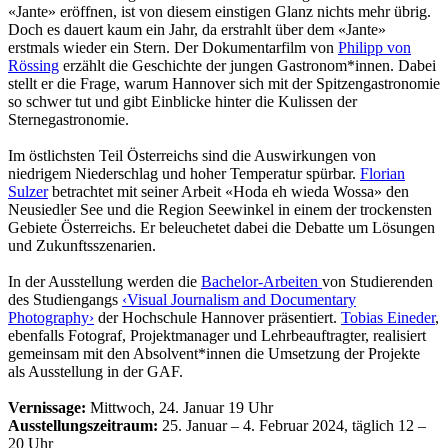
«Jante» eröffnen, ist von diesem einstigen Glanz nichts mehr übrig.
Doch es dauert kaum ein Jahr, da erstrahlt über dem «Jante»
erstmals wieder ein Stern. Der Dokumentarfilm von
Philipp von
Rössing
erzählt die Geschichte der jungen Gastronom*innen. Dabei
stellt er die Frage, warum Hannover sich mit der Spitzengastronomie
so schwer tut und gibt Einblicke hinter die Kulissen der
Sternegastronomie.
Im östlichsten Teil Österreichs sind die Auswirkungen von
niedrigem Niederschlag und hoher Temperatur spürbar.
Florian
Sulzer
betrachtet mit seiner Arbeit «Hoda eh wieda Wossa» den
Neusiedler See und die Region Seewinkel in einem der trockensten
Gebiete Österreichs. Er beleuchetet dabei die Debatte um Lösungen
und Zukunftsszenarien.
In der Ausstellung werden die
Bachelor-Arbeiten
von Studierenden
des Studiengangs
‹Visual Journalism and Documentary
Photography›
der Hochschule Hannover präsentiert.
Tobias Eineder
,
ebenfalls Fotograf, Projektmanager und Lehrbeauftragter, realisiert
gemeinsam mit den Absolvent*innen die Umsetzung der Projekte
als Ausstellung in der GAF.
Vernissage:
Mittwoch, 24. Januar 19 Uhr
Ausstellungszeitraum:
25. Januar – 4. Februar 2024, täglich 12 –
20 Uhr