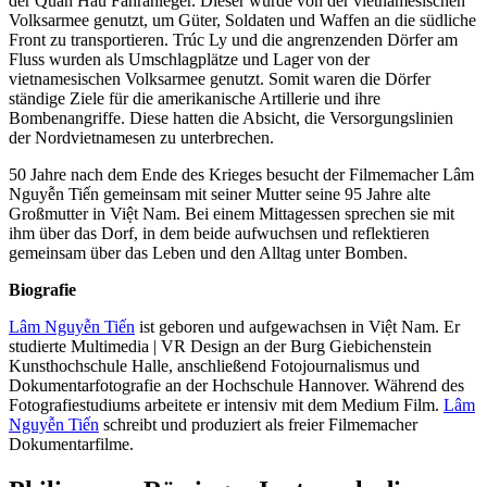
der Quán Hàu Fähranleger. Dieser wurde von der vietnamesischen
Volksarmee genutzt, um Güter, Soldaten und Waffen an die südliche
Front zu transportieren. Trúc Ly und die angrenzenden Dörfer am
Fluss wurden als Umschlagplätze und Lager von der
vietnamesischen Volksarmee genutzt. Somit waren die Dörfer
ständige Ziele für die amerikanische Artillerie und ihre
Bombenangriffe. Diese hatten die Absicht, die Versorgungslinien
der Nordvietnamesen zu unterbrechen.
50 Jahre nach dem Ende des Krieges besucht der Filmemacher Lâm
Nguyễn Tiến gemeinsam mit seiner Mutter seine 95 Jahre alte
Großmutter in Việt Nam. Bei einem Mittagessen sprechen sie mit
ihm über das Dorf, in dem beide aufwuchsen und reflektieren
gemeinsam über das Leben und den Alltag unter Bomben.
Biografie
Lâm Nguyễn Tiến
ist geboren und aufgewachsen in Việt Nam. Er
studierte Multimedia | VR Design an der Burg Giebichenstein
Kunsthochschule Halle, anschließend Fotojournalismus und
Dokumentarfotografie an der Hochschule Hannover. Während des
Fotografiestudiums arbeitete er intensiv mit dem Medium Film.
Lâm
Nguyễn Tiến
schreibt und produziert als freier Filmemacher
Dokumentarfilme.