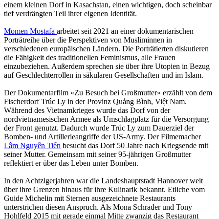
einem kleinen Dorf in Kasachstan, einen wichtigen, doch scheinbar
tief verdrängten Teil ihrer eigenen Identität.
Momen Mostafa
arbeitet seit 2021 an einer dokumentarischen
Porträtreihe über die Perspektiven von Musliminnen in
verschiedenen europäischen Ländern. Die Porträtierten diskutieren
die Fähigkeit des traditionellen Feminismus, alle Frauen
einzubeziehen. Außerdem sprechen sie über ihre Utopien in Bezug
auf Geschlechterrollen in säkularen Gesellschaften und im Islam.
Der Dokumentarfilm «Zu Besuch bei Großmutter» erzählt von dem
Fischerdorf Trúc Ly in der Provinz Quảng Bình, Việt Nam.
Während des Vietnamkrieges wurde das Dorf von der
nordvietnamesischen Armee als Umschlagplatz für die Versorgung
der Front genutzt. Dadurch wurde Trúc Ly zum Dauerziel der
Bomben- und Artillerieangriffe der US-Army. Der Filmemacher
Lâm Nguyễn Tiến
besucht das Dorf 50 Jahre nach Kriegsende mit
seiner Mutter. Gemeinsam mit seiner 95-jährigen Großmutter
reflektiert er über das Leben unter Bomben.
In den Achtzigerjahren war die Landeshauptstadt Hannover weit
über ihre Grenzen hinaus für ihre Kulinarik bekannt. Etliche vom
Guide Michelin mit Sternen ausgezeichnete Restaurants
unterstrichen diesen Anspruch. Als Mona Schrader und Tony
Hohlfeld 2015 mit gerade einmal Mitte zwanzig das Restaurant