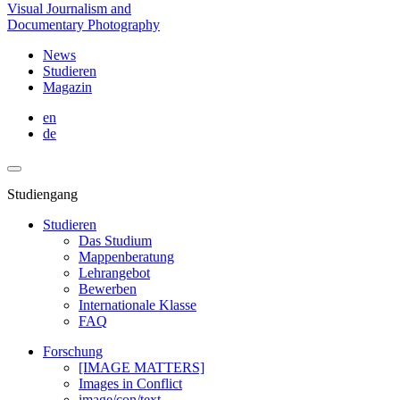
Visual Journalism and
Documentary Photography
News
Studieren
Magazin
en
de
Studiengang
Studieren
Das Studium
Mappenberatung
Lehrangebot
Bewerben
Internationale Klasse
FAQ
Forschung
[IMAGE MATTERS]
Images in Conflict
image/con/text