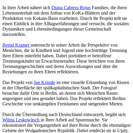
In ihrer Arbeit nähert sich
Diana Cabrera Rojas
Familien, die ihren
Lebensunterhalt mit dem Anbau von KoKa-Blättern und der
Produktion von Kokain-Basis erarbeiten. Durch ihr Projekt teilt sie
einen Einblick in ihre Alltagserfahrungen und versucht, die sozialen
Dynamiken und Lebensbedingungen dieser Gemeinschaft
darzustellen.
Bernd Kramer
untersucht in seiner Arbeit die Perspektive von
Menschen, die in Kindheit und Jugend eine hochstrittige Trennung
ihrer Eltern miterlebt haben. Dabei porträtiert er betroffene
Trennungskinder im Erwachsenenalter. Diese berichten von ihren
Trennungsgeschichten und deren Auswirkungen und über die
Beziehungen zu ihren Eltern reflektieren.
Das Projekt von
Jan Kräutle
ist eine visuelle Erkundung von Rissen
in der Oberfläche der spätkapitalistischen Stadt. Der Fotograf
besuchte dafür Orte in Berlin, an denen sich Menschen Raum
angeeignet und neu gestaltet haben. Das Projekt reflektiert Berlins
Geschichte von umkämpften Freiräumen und steigenden Mieten.
Durch die Übersiedlung nach Deutschland entwurzelt, begibt sich
Wilma Leskowitsch
in Ihrer Arbeit auf Spurensuche. Sie
rekonstruiert die Vergangenheit auf ihrer Reise durch die ehemaligen
Gebiete der Wolgadeutschen Republik. Dabei entdeckt sie in Ujaly,