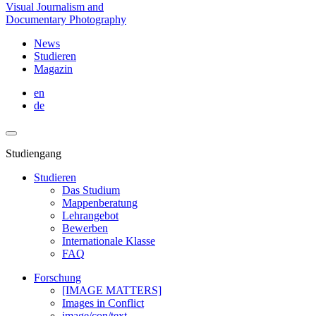
Visual Journalism and
Documentary Photography
News
Studieren
Magazin
en
de
Studiengang
Studieren
Das Studium
Mappenberatung
Lehrangebot
Bewerben
Internationale Klasse
FAQ
Forschung
[IMAGE MATTERS]
Images in Conflict
image/con/text