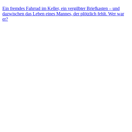
Ein fremdes Fahrrad im Keller, ein vergilbter Briefkasten – und
dazwischen das Leben eines Mannes, der plötzlich fehlt. Wer war
er?