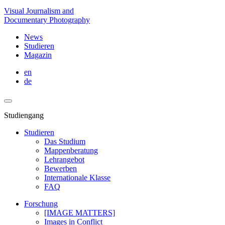
Visual Journalism and
Documentary Photography
News
Studieren
Magazin
en
de
Studiengang
Studieren
Das Studium
Mappenberatung
Lehrangebot
Bewerben
Internationale Klasse
FAQ
Forschung
[IMAGE MATTERS]
Images in Conflict