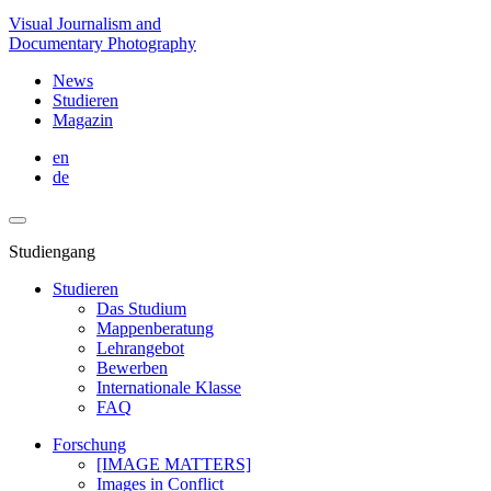
Visual Journalism and
Documentary Photography
News
Studieren
Magazin
en
de
Studiengang
Studieren
Das Studium
Mappenberatung
Lehrangebot
Bewerben
Internationale Klasse
FAQ
Forschung
[IMAGE MATTERS]
Images in Conflict