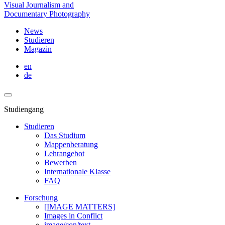
Visual Journalism and
Documentary Photography
News
Studieren
Magazin
en
de
Studiengang
Studieren
Das Studium
Mappenberatung
Lehrangebot
Bewerben
Internationale Klasse
FAQ
Forschung
[IMAGE MATTERS]
Images in Conflict
image/con/text