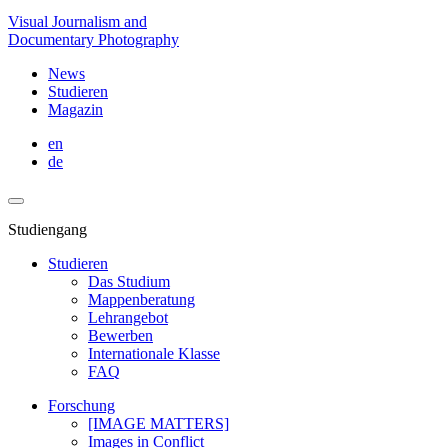
Visual Journalism and
Documentary Photography
News
Studieren
Magazin
en
de
Studiengang
Studieren
Das Studium
Mappenberatung
Lehrangebot
Bewerben
Internationale Klasse
FAQ
Forschung
[IMAGE MATTERS]
Images in Conflict