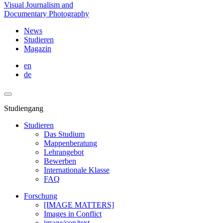
Visual Journalism and
Documentary Photography
News
Studieren
Magazin
en
de
Studiengang
Studieren
Das Studium
Mappenberatung
Lehrangebot
Bewerben
Internationale Klasse
FAQ
Forschung
[IMAGE MATTERS]
Images in Conflict
image/con/text