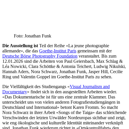
Foto: Jonathan Funk
Die Ausstellung ist
Teil der Reihe «La jeune photographie
allemande», die das
Goethe-Institut Paris
gemeinsam mit der
Deutsche Börse Photography Foundation
veranstaltet. Bis zum
12.01.2026 sind die Arbeiten von Paul Geiersbach, Max Schlag &
Léa Nowicki, Clara Schöttke & Antonia Teichert, Ludwig Nikulski,
Hannah Aders, Nora Schwarz, Jonathan Funk, Jasper Hill, Cecilie
Ring und Valentin Goppel im Goethe-Institut Paris zu sehen.
Die Vielfältigkeit des Studiengangs «
Visual Journalism and
Documentary
» findet sich in den ausgestellten Arbeiten wieder.
«Das Dokumentarische ist für uns eine zentrale Klammer. Das
unterscheidet uns von vielen anderen Fotografiestudiengängen in
Deutschland und International» betont Karen Fromm. So macht
Nora Schwarz in ihrer Arbeit «Songs of the Taiga» das schleichende
Verschwinden der letzten Urwälder Nordeuropas sichtbar und zeigt,
wie eng ökologische und kulturelle Identität miteinander verknüpft
sind. Jonathan Funk wiederum richtet in «Ortskontrollfahrt» den