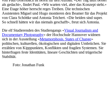
von Paul Geiersbach ist bereit für den Aufbau. «Der Tag läuft besser
als gedacht», findet Paul. «Wir warten viel, aber das Konzept steht.»
Eine Etage höher herrscht reges Treiben. Die technischen
Assistenten Miguel und Hugo montieren den Beamer für das Projekt
von Clara Schöttke und Antonia Teichert. «Die beiden sind super.
So schnell hätten wir das niemals geschafft», freut sich Antonia.
Die elf Studierenden des Studiengangs «
Visual Journalism and
Documentary Photography
» der Hochschule Hannover widmen
sich in der Ausstellung «
Metamorphosis. States of Change
»
politischen, kulturellen, ökologischen und digitalen Umbrüchen. Sie
erzählen von Kipppunkten, Konflikten und fragilen Systemen. Sie
hinterfragen feste Identitäten, lineare Geschichten und trügerische
Stabilität.
Foto: Jonathan Funk