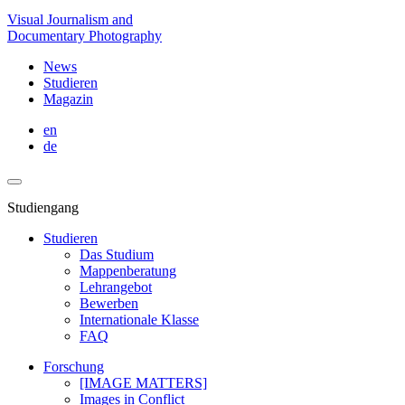
Visual Journalism and
Documentary Photography
News
Studieren
Magazin
en
de
Studiengang
Studieren
Das Studium
Mappenberatung
Lehrangebot
Bewerben
Internationale Klasse
FAQ
Forschung
[IMAGE MATTERS]
Images in Conflict