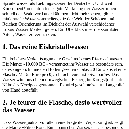
Sprudelwasser als Lieblingswasser der Deutschen. Und weil
Konsument*innen durch das gute Marketing der Wasserfirmen
schnell den Wald vor lauter Bäumen nicht mehr sehen, gibt es
mittlerweile Wassersommeliers, die der Welt der Schönen und
Reichen Orientierung im Dickicht der Auswahl verschiedener
Luxus-Wasser-Marken geben. Ein Überblick über die skurrilsten
Arten, Wasser zu vermarkten.
1. Das reine Eiskristallwasser
Ein beliebtes Verkaufsargument: Geschmolzenes Eiskristallwasser.
Die Marke «10.000 BC» vermarktet ihr Wasser als besonders rein,
da es angeblich «nie den Boden gesehen» habe. 20 Euro kostet eine
Flasche. Mit 65 Euro pro 0,75 l noch teurer ist «Svalbarði». Das
Wasser wird aus einem norwegischen Eisberg im Kongsfjord in der
Nähe des Nordpols gewonnen. Es wird geschmolzen und angeblich
von Hand abgefüllt.
2. Je teurer die Flasche, desto wertvoller
das Wasser
Dass Wasserqualität vor allem eine Frage der Verpackung ist, zeigt
die Marke «Filico Roi»: Ein japanisches Wasser, das als besonders