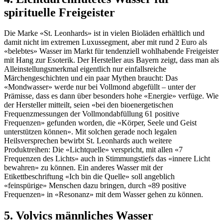
spirituelle Freigeister
Die Marke «St. Leonhards» ist in vielen Bioläden erhältlich und
damit nicht im extremen Luxussegment, aber mit rund 2 Euro als
«belebtes» Wasser im Markt für tendenziell wohlhabende Freigeister
mit Hang zur Esoterik. Der Hersteller aus Bayern zeigt, dass man als
Alleinstellungsmerkmal eigentlich nur einfallsreiche
Märchengeschichten und ein paar Mythen braucht: Das
«Mondwasser» werde nur bei Vollmond abgefüllt – unter der
Prämisse, dass es dann über besonders hohe «Energie» verfüge. Wie
der Hersteller mitteilt, seien «bei den bioenergetischen
Frequenzmessungen der Vollmondabfüllung 61 positive
Frequenzen» gefunden worden, die «Körper, Seele und Geist
unterstützen können». Mit solchen gerade noch legalen
Heilsversprechen bewirbt St. Leonhards auch weitere
Produktreihen: Die «Lichtquelle» verspricht, mit allen «7
Frequenzen des Lichts» auch in Stimmungstiefs das «innere Licht
bewahren» zu können. Ein anderes Wasser mit der
Etikettbeschriftung «Ich bin die Quelle» soll angeblich
«feinspürige» Menschen dazu bringen, durch «89 positive
Frequenzen» in «Resonanz» mit dem Wasser gehen zu können.
5. Volvics männliches Wasser