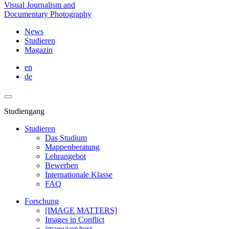
Visual Journalism and
Documentary Photography
News
Studieren
Magazin
en
de
Studiengang
Studieren
Das Studium
Mappenberatung
Lehrangebot
Bewerben
Internationale Klasse
FAQ
Forschung
[IMAGE MATTERS]
Images in Conflict
image/con/text