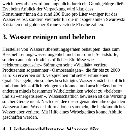
weich beworben wird und angeblich durch ein Granitgebirge fließt.
Erst beim Anblick der Verpackung wird klar, dass
Konsument*innen die rund 200 Euro pro Liter weniger für das
Wasser selbst, sondern vielmehr für die mit sogenannten Swarovski-
Kristallen und goldener Krone verzierte Flasche zahlen.
3. Wasser reinigen und beleben
Hersteller von Wasseraufbereitungsgeräten behaupten, dass zum
Beispiel Leitungswasser angeblich nicht nur durch Schadstoffe,
sondern auch durch «feinstoffliche» Einflüsse wie
«elektromagnetische» Störungen seine «Vitalität» verliere.
Produzenten sogenannter «Osmoseanlagen», die für bis zu 2000
Euro zu erwerben sind, versprechen mit selbst erfundenen
Qualitätssiegeln, ein solches beschädigtes Wasser zunächst stofflich
und dann feinstofflich reinigen zu können und anschließend unter
anderem mittels bestimmter Wirbeltechniken wieder zu «beleben»
und zu «energetisieren». Wissenschaftlich bewiesen ist die Wirkung
solcher Geräte nicht. Nach der Idee des sogenannten «hexagonalen
Wassers» kann Wasser Informationen sammeln, die herkömmliches
Wasser aber verliere. Mit Hilfe eines Wirbelgerätes könne Abhilfe
geschaffen werden.
4. Lichtdurchflutetes Wasser für