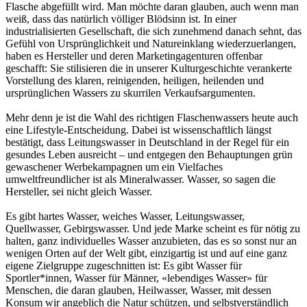
Flasche abgefüllt wird. Man möchte daran glauben, auch wenn man
weiß, dass das natürlich völliger Blödsinn ist. In einer
industrialisierten Gesellschaft, die sich zunehmend danach sehnt, das
Gefühl von Ursprünglichkeit und Natureinklang wiederzuerlangen,
haben es Hersteller und deren Marketingagenturen offenbar
geschafft: Sie stilisieren die in unserer Kulturgeschichte verankerte
Vorstellung des klaren, reinigenden, heiligen, heilenden und
ursprünglichen Wassers zu skurrilen Verkaufsargumenten.
Mehr denn je ist die Wahl des richtigen Flaschenwassers heute auch
eine Lifestyle-Entscheidung. Dabei ist wissenschaftlich längst
bestätigt, dass Leitungswasser in Deutschland in der Regel für ein
gesundes Leben ausreicht – und entgegen den Behauptungen grün
gewaschener Werbekampagnen um ein Vielfaches
umweltfreundlicher ist als Mineralwasser. Wasser, so sagen die
Hersteller, sei nicht gleich Wasser.
Es gibt hartes Wasser, weiches Wasser, Leitungswasser,
Quellwasser, Gebirgswasser. Und jede Marke scheint es für nötig zu
halten, ganz individuelles Wasser anzubieten, das es so sonst nur an
wenigen Orten auf der Welt gibt, einzigartig ist und auf eine ganz
eigene Zielgruppe zugeschnitten ist: Es gibt Wasser für
Sportler*innen, Wasser für Männer, «lebendiges Wasser» für
Menschen, die daran glauben, Heilwasser, Wasser, mit dessen
Konsum wir angeblich die Natur schützen, und selbstverständlich