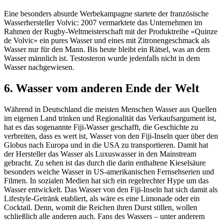
Eine besonders absurde Werbekampagne startete der französische
Wasserhersteller Volvic: 2007 vermarktete das Unternehmen im
Rahmen der Rugby-Weltmeisterschaft mit der Produktreihe «Quinze
de Volvic» ein pures Wasser und eines mit Zitronengeschmack als
Wasser nur für den Mann. Bis heute bleibt ein Rätsel, was an dem
Wasser männlich ist. Testosteron wurde jedenfalls nicht in dem
Wasser nachgewiesen.
6. Wasser vom anderen Ende der Welt
Während in Deutschland die meisten Menschen Wasser aus Quellen
im eigenen Land trinken und Regionalität das Verkaufsargument ist,
hat es das sogenannte Fiji-Wasser geschafft, die Geschichte zu
verbreiten, dass es wert ist, Wasser von den Fiji-Inseln quer über den
Globus nach Europa und in die USA zu transportieren. Damit hat
der Hersteller das Wasser als Luxuswasser in den Mainstream
gebracht. Zu sehen ist das durch die darin enthaltene Kieselsäure
besonders weiche Wasser in US-amerikanischen Fernsehserien und
Filmen. In sozialen Medien hat sich ein regelrechter Hype um das
Wasser entwickelt. Das Wasser von den Fiji-Inseln hat sich damit als
Lifestyle-Getränk etabliert, als wäre es eine Limonade oder ein
Cocktail. Denn, womit die Reichen ihren Durst stillen, wollen
schließlich alle anderen auch. Fans des Wassers – unter anderem