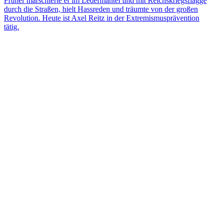
Früher marschierte er im Ledermantel und mit Reichskriegsflagge
durch die Straßen, hielt Hassreden und träumte von der großen
Revolution. Heute ist Axel Reitz in der Extremismusprävention
tätig.