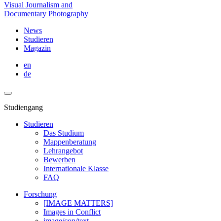
Visual Journalism and
Documentary Photography
News
Studieren
Magazin
en
de
Studiengang
Studieren
Das Studium
Mappenberatung
Lehrangebot
Bewerben
Internationale Klasse
FAQ
Forschung
[IMAGE MATTERS]
Images in Conflict
image/con/text