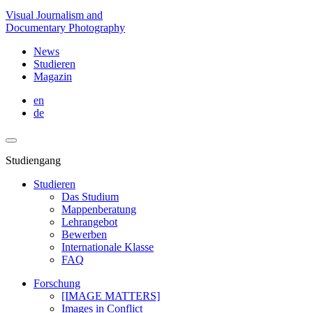
Visual Journalism and
Documentary Photography
News
Studieren
Magazin
en
de
Studiengang
Studieren
Das Studium
Mappenberatung
Lehrangebot
Bewerben
Internationale Klasse
FAQ
Forschung
[IMAGE MATTERS]
Images in Conflict