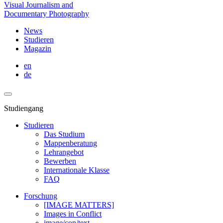
Visual Journalism and
Documentary Photography
News
Studieren
Magazin
en
de
Studiengang
Studieren
Das Studium
Mappenberatung
Lehrangebot
Bewerben
Internationale Klasse
FAQ
Forschung
[IMAGE MATTERS]
Images in Conflict
image/con/text