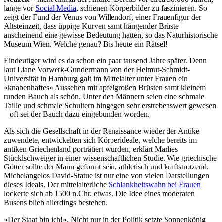
lange vor
Social Media
, schienen Körperbilder zu faszinieren. So
zeigt der Fund der Venus von Willendorf, einer Frauenfigur der
Altsteinzeit, dass üppige Kurven samt hängender Brüste
anscheinend eine gewisse Bedeutung hatten, so das Naturhistorische
Museum Wien. Welche genau? Bis heute ein Rätsel!
Eindeutiger wird es da schon ein paar tausend Jahre später. Denn
laut Liane Vorwerk-Gundermann von der Helmut-Schmidt-
Universität in Hamburg galt im Mittelalter unter Frauen ein
«knabenhaftes» Aussehen mit apfelgroßen Brüsten samt kleinem
runden Bauch als schön. Unter den Männern seien eine schmale
Taille und schmale Schultern hingegen sehr erstrebenswert gewesen
– oft sei der Bauch dazu eingebunden worden.
Als sich die Gesellschaft in der Renaissance wieder der Antike
zuwendete, entwickelten sich Körperideale, welche bereits im
antiken Griechenland porträtiert wurden, erklärt Marlies
Stücklschweiger in einer wissenschaftlichen Studie. Wie griechische
Götter sollte der Mann geformt sein, athletisch und kraftstrotzend.
Michelangelos David-Statue ist nur eine von vielen Darstellungen
dieses Ideals. Der mittelalterliche
Schlankheitswahn bei Frauen
lockerte sich ab 1500 n.Chr. etwas. Die Idee eines moderaten
Busens blieb allerdings bestehen.
«Der Staat bin ich!». Nicht nur in der Politik setzte Sonnenkönig