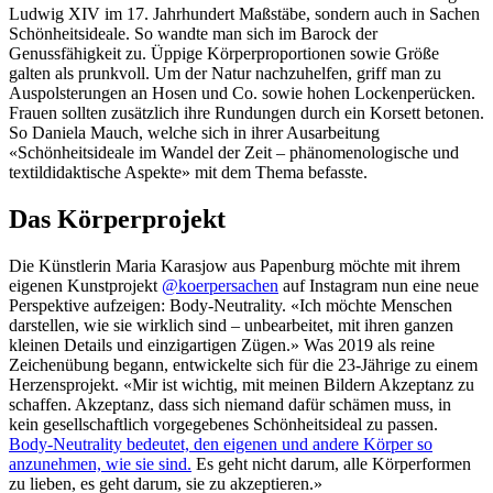
Ludwig XIV im 17. Jahrhundert Maßstäbe, sondern auch in Sachen
Schönheitsideale. So wandte man sich im Barock der
Genussfähigkeit zu. Üppige Körperproportionen sowie Größe
galten als prunkvoll. Um der Natur nachzuhelfen, griff man zu
Auspolsterungen an Hosen und Co. sowie hohen Lockenperücken.
Frauen sollten zusätzlich ihre Rundungen durch ein Korsett betonen.
So Daniela Mauch, welche sich in ihrer Ausarbeitung
«Schönheitsideale im Wandel der Zeit – phänomenologische und
textildidaktische Aspekte» mit dem Thema befasste.
Das Körperprojekt
Die Künstlerin Maria Karasjow aus Papenburg möchte mit ihrem
eigenen Kunstprojekt
@koerpersachen
auf Instagram nun eine neue
Perspektive aufzeigen: Body-Neutrality. «Ich möchte Menschen
darstellen, wie sie wirklich sind – unbearbeitet, mit ihren ganzen
kleinen Details und einzigartigen Zügen.» Was 2019 als reine
Zeichenübung begann, entwickelte sich für die 23-Jährige zu einem
Herzensprojekt. «Mir ist wichtig, mit meinen Bildern Akzeptanz zu
schaffen. Akzeptanz, dass sich niemand dafür schämen muss, in
kein gesellschaftlich vorgegebenes Schönheitsideal zu passen.
Body-Neutrality bedeutet, den eigenen und andere Körper so
anzunehmen, wie sie sind.
Es geht nicht darum, alle Körperformen
zu lieben, es geht darum, sie zu akzeptieren.»