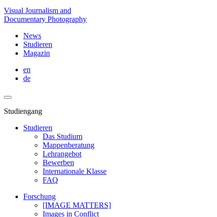
Visual Journalism and
Documentary Photography
News
Studieren
Magazin
en
de
Studiengang
Studieren
Das Studium
Mappenberatung
Lehrangebot
Bewerben
Internationale Klasse
FAQ
Forschung
[IMAGE MATTERS]
Images in Conflict