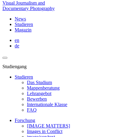
Visual Journalism and
Documentary Photography
News
Studieren
Magazin
en
de
Studiengang
Studieren
Das Studium
Mappenberatung
Lehrangebot
Bewerben
Internationale Klasse
FAQ
Forschung
[IMAGE MATTERS]
Images in Conflict
image/con/text