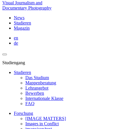
Visual Journalism and
Documentary Photography
News
Studieren
Magazin
en
de
Studiengang
Studieren
Das Studium
Mappenberatung
Lehrangebot
Bewerben
Internationale Klasse
FAQ
Forschung
[IMAGE MATTERS]
Images in Conflict
image/con/text