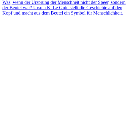
Was, wenn der Ursprung der Menschheit nicht der Speer, sondern
der Beutel war? Ursula K. Le Guin stellt die Geschichte auf den
Kopf und macht aus dem Beutel ein Symbol für Menschlichkeit.