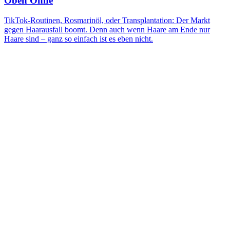
Oben Ohne
TikTok-Routinen, Rosmarinöl, oder Transplantation: Der Markt
gegen Haarausfall boomt. Denn auch wenn Haare am Ende nur
Haare sind – ganz so einfach ist es eben nicht.