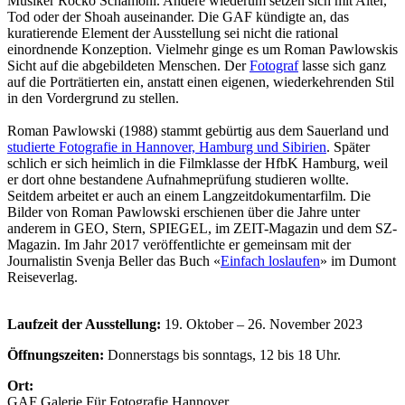
Musiker Rocko Schamoni. Andere wiederum setzen sich mit Alter,
Tod oder der Shoah auseinander. Die GAF kündigte an, das
kuratierende Element der Ausstellung sei nicht die rational
einordnende Konzeption. Vielmehr ginge es um Roman Pawlowskis
Sicht auf die abgebildeten Menschen. Der
Fotograf
lasse sich ganz
auf die Porträtierten ein, anstatt einen eigenen, wiederkehrenden Stil
in den Vordergrund zu stellen.
Roman Pawlowski (1988) stammt gebürtig aus dem Sauerland und
studierte Fotografie in Hannover, Hamburg und Sibirien
. Später
schlich er sich heimlich in die Filmklasse der HfbK Hamburg, weil
er dort ohne bestandene Aufnahmeprüfung studieren wollte.
Seitdem arbeitet er auch an einem Langzeitdokumentarfilm. Die
Bilder von Roman Pawlowski erschienen über die Jahre unter
anderem in GEO, Stern, SPIEGEL, im ZEIT-Magazin und dem SZ-
Magazin. Im Jahr 2017 veröffentlichte er gemeinsam mit der
Journalistin Svenja Beller das Buch «
Einfach loslaufen
» im Dumont
Reiseverlag.
Laufzeit der Ausstellung:
19. Oktober – 26. November 2023
Öffnungszeiten:
Donnerstags bis sonntags, 12 bis 18 Uhr.
Ort:
GAF Galerie Für Fotografie Hannover