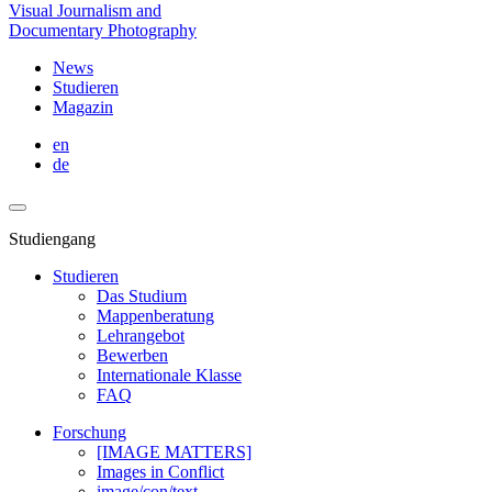
Visual Journalism and
Documentary Photography
News
Studieren
Magazin
en
de
Studiengang
Studieren
Das Studium
Mappenberatung
Lehrangebot
Bewerben
Internationale Klasse
FAQ
Forschung
[IMAGE MATTERS]
Images in Conflict
image/con/text