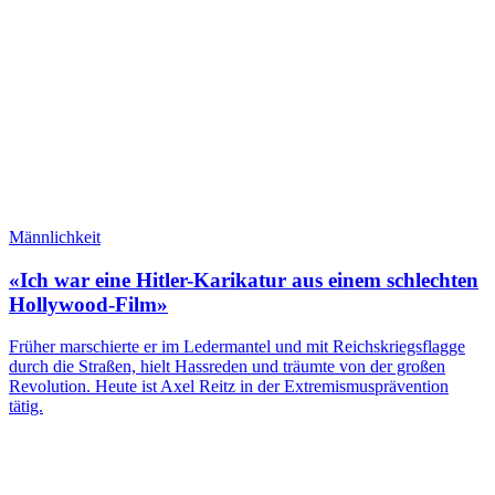
Männlichkeit
«Ich war eine Hitler-Karikatur aus einem schlechten
Hollywood-Film»
Früher marschierte er im Ledermantel und mit Reichskriegsflagge
durch die Straßen, hielt Hassreden und träumte von der großen
Revolution. Heute ist Axel Reitz in der Extremismusprävention
tätig.