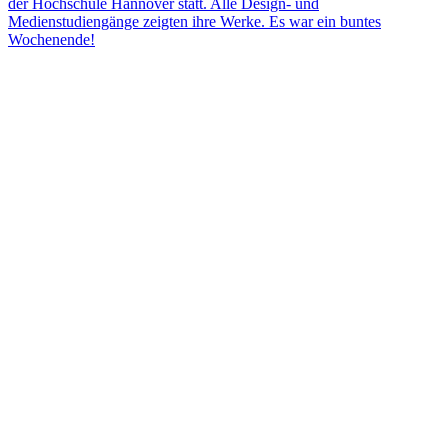
der Hochschule Hannover statt. Alle Design- und
Medienstudiengänge zeigten ihre Werke. Es war ein buntes
Wochenende!