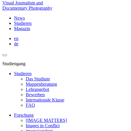
Visual Journalism and
Documentary Photography
News
Studieren
Magazin
en
de
Studiengang
Studieren
Das Studium
Mappenberatung
Lehrangebot
Bewerben
Internationale Klasse
FAQ
Forschung
[IMAGE MATTERS]
Images in Conflict
image/con/text