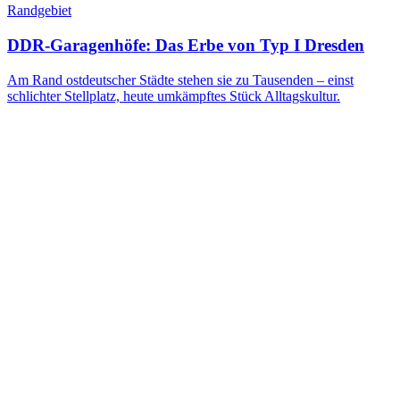
Randgebiet
DDR-Garagenhöfe: Das Erbe von Typ I Dresden
Am Rand ostdeutscher Städte stehen sie zu Tausenden – einst
schlichter Stellplatz, heute umkämpftes Stück Alltagskultur.