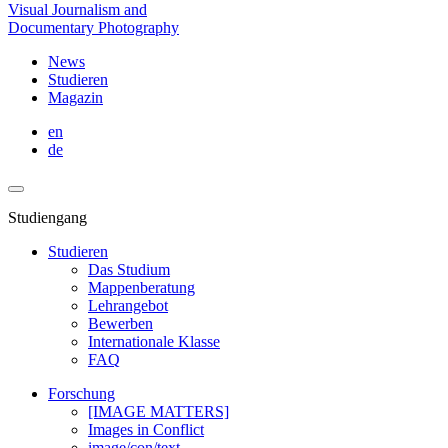
Visual Journalism and
Documentary Photography
News
Studieren
Magazin
en
de
Studiengang
Studieren
Das Studium
Mappenberatung
Lehrangebot
Bewerben
Internationale Klasse
FAQ
Forschung
[IMAGE MATTERS]
Images in Conflict
image/con/text