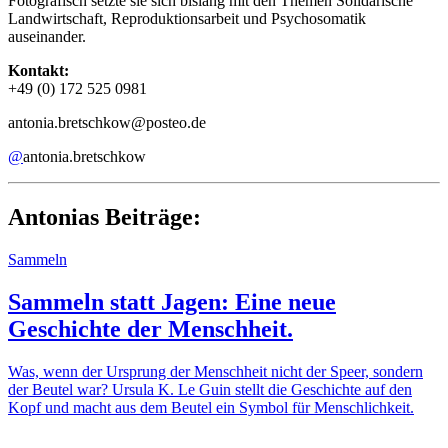
Fotografisch setzte sie sich bislang mit den Themen Solidarische
Landwirtschaft, Reproduktionsarbeit und Psychosomatik
auseinander.
Kontakt:
+49 (0) 172 525 0981
antonia.bretschkow@posteo.de
@
antonia.bretschkow
Antonias Beiträge:
Sammeln
Sammeln statt Jagen: Eine neue
Geschichte der Menschheit.
Was, wenn der Ursprung der Menschheit nicht der Speer, sondern
der Beutel war? Ursula K. Le Guin stellt die Geschichte auf den
Kopf und macht aus dem Beutel ein Symbol für Menschlichkeit.