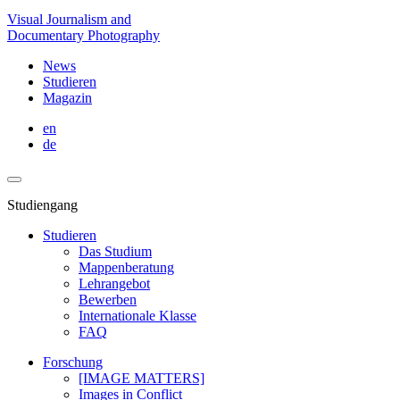
Visual Journalism and
Documentary Photography
News
Studieren
Magazin
en
de
Studiengang
Studieren
Das Studium
Mappenberatung
Lehrangebot
Bewerben
Internationale Klasse
FAQ
Forschung
[IMAGE MATTERS]
Images in Conflict