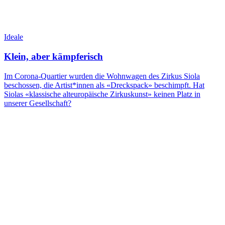
Ideale
Klein, aber kämpferisch
Im Corona-Quartier wurden die Wohnwagen des Zirkus Siola
beschossen, die Artist*innen als «Dreckspack» beschimpft. Hat
Siolas «klassische alteuropäische Zirkuskunst» keinen Platz in
unserer Gesellschaft?