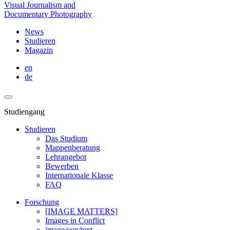
Visual Journalism and
Documentary Photography
News
Studieren
Magazin
en
de
Studiengang
Studieren
Das Studium
Mappenberatung
Lehrangebot
Bewerben
Internationale Klasse
FAQ
Forschung
[IMAGE MATTERS]
Images in Conflict
image/con/text