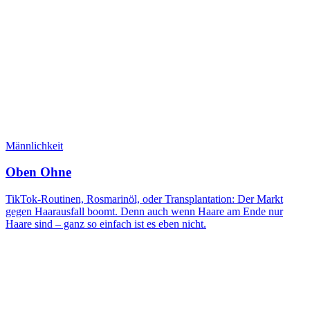
Männlichkeit
Oben Ohne
TikTok-Routinen, Rosmarinöl, oder Transplantation: Der Markt
gegen Haarausfall boomt. Denn auch wenn Haare am Ende nur
Haare sind – ganz so einfach ist es eben nicht.