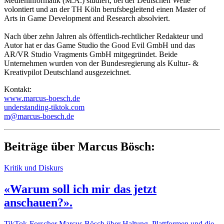
Medieninformatik (M.A.) studiert, bei der Deutschen Welle
volontiert und an der TH Köln berufsbegleitend einen Master of
Arts in Game Development and Research absolviert.
Nach über zehn Jahren als öffentlich-rechtlicher Redakteur und
Autor hat er das Game Studio the Good Evil GmbH und das
AR/VR Studio Vragments GmbH mitgegründet. Beide
Unternehmen wurden von der Bundesregierung als Kultur- &
Kreativpilot Deutschland ausgezeichnet.
Kontakt:
www.marcus-boesch.de
understanding-tiktok.com
m@marcus-boesch.de
Beiträge über Marcus Bösch:
Kritik und Diskurs
«Warum soll ich mir das jetzt
anschauen?».
TikTok-Forscher Marcus Bösch über Haltung, Plattformen und die