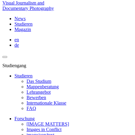
Visual Journalism and
Documentary Photography
News
Studieren
Magazin
en
de
Studiengang
Studieren
Das Studium
Mappenberatung
Lehrangebot
Bewerben
Internationale Klasse
FAQ
Forschung
[IMAGE MATTERS]
Images in Conflict
image/con/text