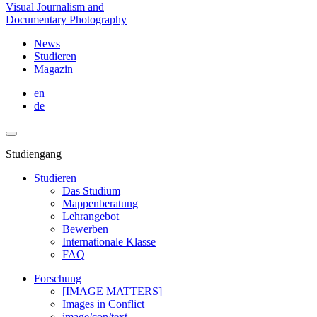
Visual Journalism and
Documentary Photography
News
Studieren
Magazin
en
de
Studiengang
Studieren
Das Studium
Mappenberatung
Lehrangebot
Bewerben
Internationale Klasse
FAQ
Forschung
[IMAGE MATTERS]
Images in Conflict
image/con/text