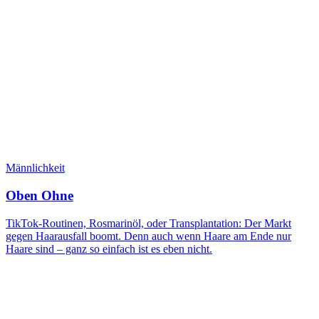
Männlichkeit
Oben Ohne
TikTok-Routinen, Rosmarinöl, oder Transplantation: Der Markt
gegen Haarausfall boomt. Denn auch wenn Haare am Ende nur
Haare sind – ganz so einfach ist es eben nicht.