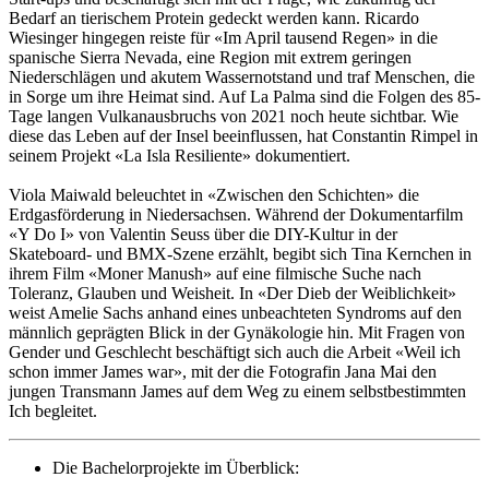
Bedarf an tierischem Protein gedeckt werden kann. Ricardo
Wiesinger hingegen reiste für «Im April tausend Regen» in die
spanische Sierra Nevada, eine Region mit extrem geringen
Niederschlägen und akutem Wassernotstand und traf Menschen, die
in Sorge um ihre Heimat sind. Auf La Palma sind die Folgen des 85-
Tage langen Vulkanausbruchs von 2021 noch heute sichtbar. Wie
diese das Leben auf der Insel beeinflussen, hat Constantin Rimpel in
seinem Projekt «La Isla Resiliente» dokumentiert.
Viola Maiwald beleuchtet in «Zwischen den Schichten» die
Erdgasförderung in Niedersachsen. Während der Dokumentarfilm
«Y Do I» von Valentin Seuss über die DIY-Kultur in der
Skateboard- und BMX-Szene erzählt, begibt sich Tina Kernchen in
ihrem Film «Moner Manush» auf eine filmische Suche nach
Toleranz, Glauben und Weisheit. In «Der Dieb der Weiblichkeit»
weist Amelie Sachs anhand eines unbeachteten Syndroms auf den
männlich geprägten Blick in der Gynäkologie hin. Mit Fragen von
Gender und Geschlecht beschäftigt sich auch die Arbeit «Weil ich
schon immer James war», mit der die Fotografin Jana Mai den
jungen Transmann James auf dem Weg zu einem selbstbestimmten
Ich begleitet.
Die Bachelorprojekte im Überblick: