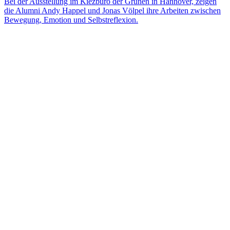
Bei der Ausstellung im Kiezbüro der Grünen in Hannover, zeigen
die Alumni Andy Happel und Jonas Völpel ihre Arbeiten zwischen
Bewegung, Emotion und Selbstreflexion.