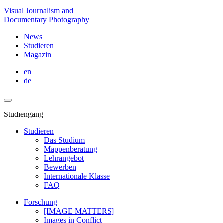
Visual Journalism and
Documentary Photography
News
Studieren
Magazin
en
de
Studiengang
Studieren
Das Studium
Mappenberatung
Lehrangebot
Bewerben
Internationale Klasse
FAQ
Forschung
[IMAGE MATTERS]
Images in Conflict