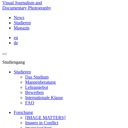
Visual Journalism and
Documentary Photography
News
Studieren
Magazin
en
de
Studiengang
Studieren
Das Studium
Mappenberatung
Lehrangebot
Bewerben
Internationale Klasse
FAQ
Forschung
[IMAGE MATTERS]
Images in Conflict
image/con/text