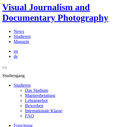
Visual Journalism and
Documentary Photography
News
Studieren
Magazin
en
de
Studiengang
Studieren
Das Studium
Mappenberatung
Lehrangebot
Bewerben
Internationale Klasse
FAQ
Forschung