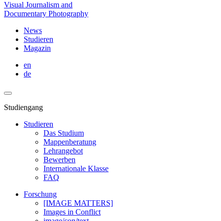
Visual Journalism and
Documentary Photography
News
Studieren
Magazin
en
de
Studiengang
Studieren
Das Studium
Mappenberatung
Lehrangebot
Bewerben
Internationale Klasse
FAQ
Forschung
[IMAGE MATTERS]
Images in Conflict
image/con/text