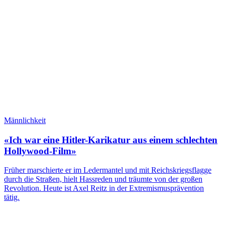
Männlichkeit
«Ich war eine Hitler-Karikatur aus einem schlechten
Hollywood-Film»
Früher marschierte er im Ledermantel und mit Reichskriegsflagge
durch die Straßen, hielt Hassreden und träumte von der großen
Revolution. Heute ist Axel Reitz in der Extremismusprävention
tätig.