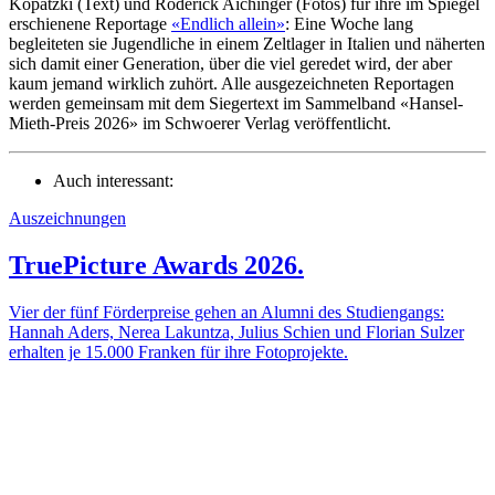
Kopatzki (Text) und Roderick Aichinger (Fotos) für ihre im Spiegel
erschienene Reportage
«Endlich allein»
: Eine Woche lang
begleiteten sie Jugendliche in einem Zeltlager in Italien und näherten
sich damit einer Generation, über die viel geredet wird, der aber
kaum jemand wirklich zuhört. Alle ausgezeichneten Reportagen
werden gemeinsam mit dem Siegertext im Sammelband «Hansel-
Mieth-Preis 2026» im Schwoerer Verlag veröffentlicht.
Auch interessant:
Auszeichnungen
TruePicture Awards 2026.
Vier der fünf Förderpreise gehen an Alumni des Studiengangs:
Hannah Aders, Nerea Lakuntza, Julius Schien und Florian Sulzer
erhalten je 15.000 Franken für ihre Fotoprojekte.