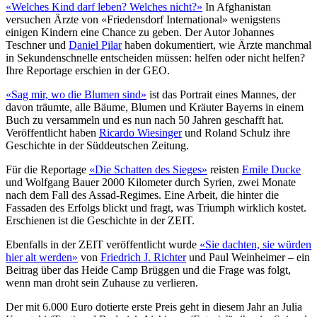
«Welches Kind darf leben? Welches nicht?»
In Afghanistan
versuchen Ärzte von «Friedensdorf International» wenigstens
einigen Kindern eine Chance zu geben. Der Autor Johannes
Teschner und
Daniel Pilar
haben dokumentiert, wie Ärzte manchmal
in Sekundenschnelle entscheiden müssen: helfen oder nicht helfen?
Ihre Reportage erschien in der GEO.
«Sag mir, wo die Blumen sind»
ist das Portrait eines Mannes, der
davon träumte, alle Bäume, Blumen und Kräuter Bayerns in einem
Buch zu versammeln und es nun nach 50 Jahren geschafft hat.
Veröffentlicht haben
Ricardo Wiesinger
und Roland Schulz ihre
Geschichte in der Süddeutschen Zeitung.
Für die Reportage
«Die Schatten des Sieges»
reisten
Emile Ducke
und Wolfgang Bauer 2000 Kilometer durch Syrien, zwei Monate
nach dem Fall des Assad-Regimes. Eine Arbeit, die hinter die
Fassaden des Erfolgs blickt und fragt, was Triumph wirklich kostet.
Erschienen ist die Geschichte in der ZEIT.
Ebenfalls in der ZEIT veröffentlicht wurde
«Sie dachten, sie würden
hier alt werden»
von
Friedrich J. Richter
und Paul Weinheimer – ein
Beitrag über das Heide Camp Brüggen und die Frage was folgt,
wenn man droht sein Zuhause zu verlieren.
Der mit 6.000 Euro dotierte erste Preis geht in diesem Jahr an Julia