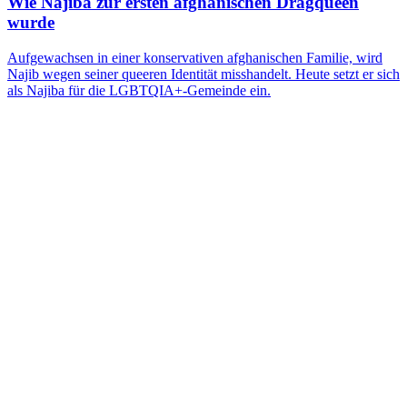
Wie Najiba zur ersten afghanischen Dragqueen
wurde
Aufgewachsen in einer konservativen afghanischen Familie, wird
Najib wegen seiner queeren Identität misshandelt. Heute setzt er sich
als Najiba für die LGBTQIA+-Gemeinde ein.