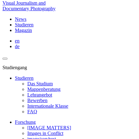
Visual Journalism and
Documentary Photography
News
Studieren
Magazin
en
de
Studiengang
Studieren
Das Studium
Mappenberatung
Lehrangebot
Bewerben
Internationale Klasse
FAQ
Forschung
[IMAGE MATTERS]
Images in Conflict
image/con/text