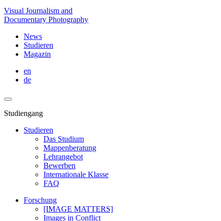
Visual Journalism and
Documentary Photography
News
Studieren
Magazin
en
de
Studiengang
Studieren
Das Studium
Mappenberatung
Lehrangebot
Bewerben
Internationale Klasse
FAQ
Forschung
[IMAGE MATTERS]
Images in Conflict