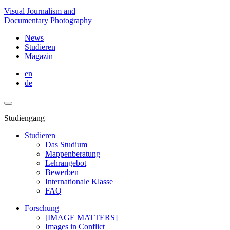
Visual Journalism and
Documentary Photography
News
Studieren
Magazin
en
de
Studiengang
Studieren
Das Studium
Mappenberatung
Lehrangebot
Bewerben
Internationale Klasse
FAQ
Forschung
[IMAGE MATTERS]
Images in Conflict