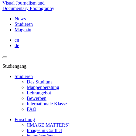
Visual Journalism and
Documentary Photography
News
Studieren
Magazin
en
de
Studiengang
Studieren
Das Studium
Mappenberatung
Lehrangebot
Bewerben
Internationale Klasse
FAQ
Forschung
[IMAGE MATTERS]
Images in Conflict
image/con/text