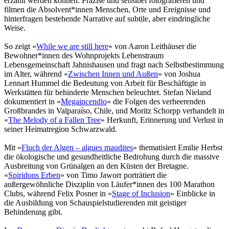
erzählt werden können. Präzise und sensibel fotografieren und
filmen die Absolvent*innen Menschen, Orte und Ereignisse und
hinterfragen bestehende Narrative auf subtile, aber eindringliche
Weise.
So zeigt «
While we are still here
» von Aaron Leithäuser die
Bewohner*innen des Wohnprojekts Lebenstraum
Lebensgemeinschaft Jahnishausen und fragt nach Selbstbestimmung
im Alter, während «
Zwischen Innen und Außen
» von Joshua
Lennart Hummel die Bedeutung von Arbeit für Beschäftigte in
Werkstätten für behinderte Menschen beleuchtet. Stefan Nieland
dokumentiert in «
Megaincendio
» die Folgen des verheerenden
Großbrandes in Valparaíso, Chile, und Moritz Schorpp verhandelt in
«
The Melody of a Fallen Tree
» Herkunft, Erinnerung und Verlust in
seiner Heimatregion Schwarzwald.
Mit «
Fluch der Algen – algues maudites
» thematisiert Emilie Herbst
die ökologische und gesundheitliche Bedrohung durch die massive
Ausbreitung von Grünalgen an den Küsten der Bretagne.
«
Spiridons Erben
» von Timo Jaworr porträtiert die
außergewöhnliche Disziplin von Läufer*innen des 100 Marathon
Clubs, während Felix Posner in «
Stage of Inclusion
» Einblicke in
die Ausbildung von Schauspielstudierenden mit geistiger
Behinderung gibt.