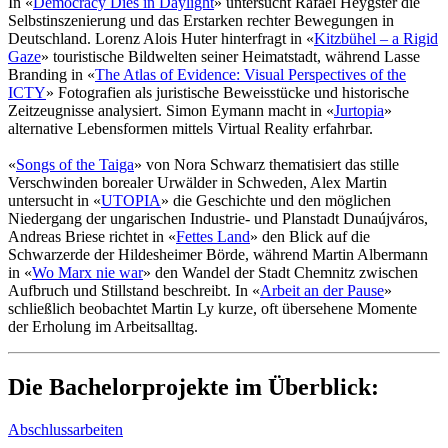
In «
Democracy Dies in Daylight
» untersucht Rafael Heygster die
Selbstinszenierung und das Erstarken rechter Bewegungen in
Deutschland. Lorenz Alois Huter hinterfragt in «
Kitzbühel – a Rigid
Gaze
» touristische Bildwelten seiner Heimatstadt, während Lasse
Branding in «
The Atlas of Evidence: Visual Perspectives of the
ICTY
» Fotografien als juristische Beweisstücke und historische
Zeitzeugnisse analysiert. Simon Eymann macht in «
Jurtopia
»
alternative Lebensformen mittels Virtual Reality erfahrbar.
«
Songs of the Taiga
» von Nora Schwarz thematisiert das stille
Verschwinden borealer Urwälder in Schweden, Alex Martin
untersucht in «
UTOPIA
» die Geschichte und den möglichen
Niedergang der ungarischen Industrie- und Planstadt Dunaújváros,
Andreas Briese richtet in «
Fettes Land
» den Blick auf die
Schwarzerde der Hildesheimer Börde, während Martin Albermann
in «
Wo Marx nie war
» den Wandel der Stadt Chemnitz zwischen
Aufbruch und Stillstand beschreibt. In «
Arbeit an der Pause
»
schließlich beobachtet Martin Ly kurze, oft übersehene Momente
der Erholung im Arbeitsalltag.
Die Bachelorprojekte im Überblick:
Abschlussarbeiten