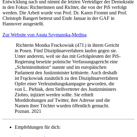
Entwicklung nach und nimmt die letzten Verteidiger der Demokratie
in den Fokus: Richterinnen und Richter, die von der PiS verfolgt
werden. Die Arbeit wurde von Prof. Dr. Karen Fromm und Prof.
Christoph Bangert betreut und Ende Januar in der GAF in
Hannover ausgestellt.
Zur Website von Agata Szymanska-Medina
Richterin Monika Frackowiak (47J.) in ihrem Gericht
in Posen. Fünf Disziplinarverfahren laufen gegen sie.
Unter anderem, weil sie das mit Gefolgsleuten der PiS-
Regierung besetzte polnische Verfassungsgericht eine
„Scheininstitution“ nannte und im europäischen
Parlament den Justizminister kritisierte. Auch deshalb
ist Frąckowiak zusätzlich zu den Disziplinarverfahren
Opfer einer Verleumdungskampagne geworden, die
von L. Piebiak, dem Stellvertreter des Justizministers
Ziobro, injiziert werden sollte. Sie erhielt
Morddrohungen auf Twitter, ihre Adresse und die
Namen ihrer Töchter wurden öffentlich gemacht.
Poznan. 2021
Empfehlungen für dich: