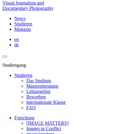
Visual Journalism and
Documentary Photography
News
Studieren
Magazin
en
de
Studiengang
Studieren
Das Studium
Mappenberatung
Lehrangebot
Bewerben
Internationale Klasse
FAQ
Forschung
[IMAGE MATTERS]
Images in Conflict
image/con/text