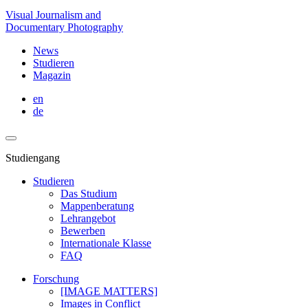
Visual Journalism and
Documentary Photography
News
Studieren
Magazin
en
de
Studiengang
Studieren
Das Studium
Mappenberatung
Lehrangebot
Bewerben
Internationale Klasse
FAQ
Forschung
[IMAGE MATTERS]
Images in Conflict