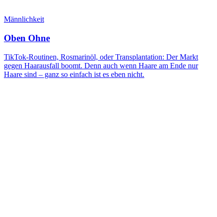
Männlichkeit
Oben Ohne
TikTok-Routinen, Rosmarinöl, oder Transplantation: Der Markt
gegen Haarausfall boomt. Denn auch wenn Haare am Ende nur
Haare sind – ganz so einfach ist es eben nicht.