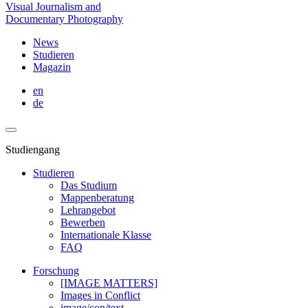
Visual Journalism and
Documentary Photography
News
Studieren
Magazin
en
de
Studiengang
Studieren
Das Studium
Mappenberatung
Lehrangebot
Bewerben
Internationale Klasse
FAQ
Forschung
[IMAGE MATTERS]
Images in Conflict
image/con/text