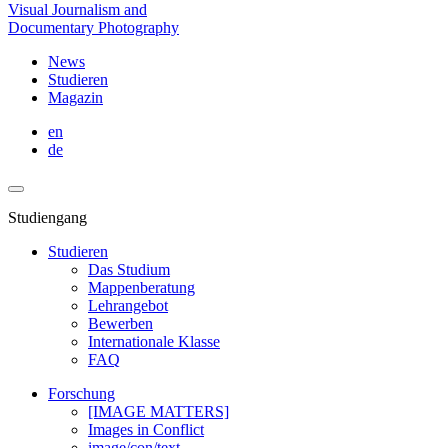
Visual Journalism and
Documentary Photography
News
Studieren
Magazin
en
de
Studiengang
Studieren
Das Studium
Mappenberatung
Lehrangebot
Bewerben
Internationale Klasse
FAQ
Forschung
[IMAGE MATTERS]
Images in Conflict
image/con/text