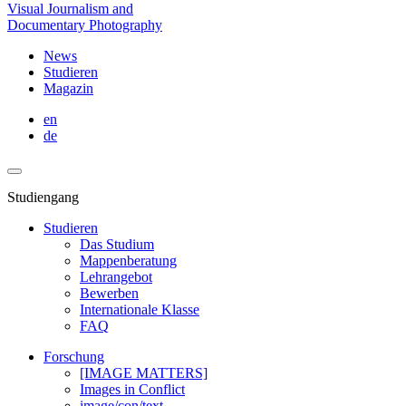
Visual Journalism and
Documentary Photography
News
Studieren
Magazin
en
de
Studiengang
Studieren
Das Studium
Mappenberatung
Lehrangebot
Bewerben
Internationale Klasse
FAQ
Forschung
[IMAGE MATTERS]
Images in Conflict
image/con/text