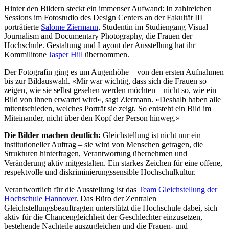
Hinter den Bildern steckt ein immenser Aufwand: In zahlreichen
Sessions im Fotostudio des Design Centers an der Fakultät III
porträtierte
Salome Ziermann
, Studentin im Studiengang Visual
Journalism and Documentary Photography, die Frauen der
Hochschule. Gestaltung und Layout der Ausstellung hat ihr
Kommilitone
Jasper Hill
übernommen.
Der Fotografin ging es um Augenhöhe – von den ersten Aufnahmen
bis zur Bildauswahl. «Mir war wichtig, dass sich die Frauen so
zeigen, wie sie selbst gesehen werden möchten – nicht so, wie ein
Bild von ihnen erwartet wird», sagt Ziermann. «Deshalb haben alle
mitentschieden, welches Porträt sie zeigt. So entsteht ein Bild im
Miteinander, nicht über den Kopf der Person hinweg.»
Die Bilder machen deutlich:
Gleichstellung ist nicht nur ein
institutioneller Auftrag – sie wird von Menschen getragen, die
Strukturen hinterfragen, Verantwortung übernehmen und
Veränderung aktiv mitgestalten. Ein starkes Zeichen für eine offene,
respektvolle und diskriminierungssensible Hochschulkultur.
Verantwortlich für die Ausstellung ist das
Team Gleichstellung der
Hochschule Hannover
. Das Büro der Zentralen
Gleichstellungsbeauftragten unterstützt die Hochschule dabei, sich
aktiv für die Chancengleichheit der Geschlechter einzusetzen,
bestehende Nachteile auszugleichen und die Frauen- und