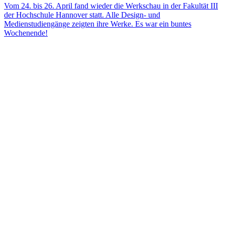
Vom 24. bis 26. April fand wieder die Werkschau in der Fakultät III
der Hochschule Hannover statt. Alle Design- und
Medienstudiengänge zeigten ihre Werke. Es war ein buntes
Wochenende!