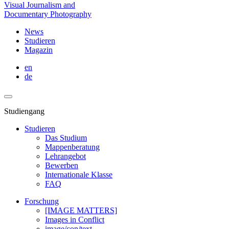
Visual Journalism and
Documentary Photography
News
Studieren
Magazin
en
de
Studiengang
Studieren
Das Studium
Mappenberatung
Lehrangebot
Bewerben
Internationale Klasse
FAQ
Forschung
[IMAGE MATTERS]
Images in Conflict
image/con/text