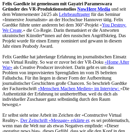
Felix Gaedkte ist gemeinsam mit Gayatri Parameswara
Gründer des VR-Produktionsstudios
NowHere Media
und seit
dem Wintersemester 24/25 als
Lehrbeauftragter
für das Seminar
«Immersive Journalism» an der Hochschue Hannover tätig. Felix
Gaedtke führte unter anderem bei dem 360°-Projekt «
You Destroy.
We Create
.» die Co-Regie. Darin thematisiert er die Antworten
ukrainischer Künstler*innen auf den russischen Angriffskrieg. Das
Projekt wurde für einen Emmy nominiert und gewann in diesem
Jahr einen Peabody Award.
Felix Gaedtke hat jahrelange Erfahrung im journalistischen Einsatz
von Virtual Reality. So war er zuvor bei der VR-Doku
«Home After
War»
als Creative Producer involviert. Darin geht es um das
Problem von improvisierten Sprengfallen im vom IS befreiten
Falludscha. Für ihn liegen in dieser Form der Aufbereitung
journalistischer Geschichten große Chancen. So beschrieb Gaedtke
der Fachzeitschrift
«Menschen Machen Medien» im Interview:
«Die
Authentizität der Erfahrung ist unübertreffbar, weil du dich als
individueller Zuschauer ganz selbständig durch den Raum
bewegst.»
Er selbst sieht seine Arbeit im Zeichen der «Constructive Virtual
Reality».
Der Zeitschrift «Message» erklärte er,
es sei problematisch,
wenn man die Welt nur als etwas Negatives empfinde: «Dieser
‹negative news bias›, dieses Gefühl, dass wir alle den Kopf in den