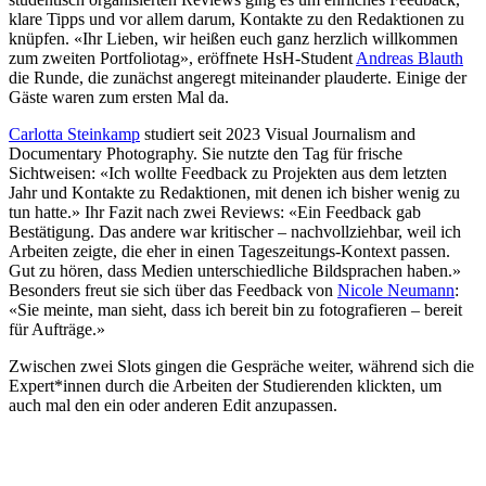
klare Tipps und vor allem darum, Kontakte zu den Redaktionen zu
knüpfen. «Ihr Lieben, wir heißen euch ganz herzlich willkommen
zum zweiten Portfoliotag», eröffnete HsH-Student
Andreas Blauth
die Runde, die zunächst angeregt miteinander plauderte. Einige der
Gäste waren zum ersten Mal da.
Carlotta Steinkamp
studiert seit 2023 Visual Journalism and
Documentary Photography. Sie nutzte den Tag für frische
Sichtweisen: «Ich wollte Feedback zu Projekten aus dem letzten
Jahr und Kontakte zu Redaktionen, mit denen ich bisher wenig zu
tun hatte.» Ihr Fazit nach zwei Reviews: «Ein Feedback gab
Bestätigung. Das andere war kritischer – nachvollziehbar, weil ich
Arbeiten zeigte, die eher in einen Tageszeitungs-Kontext passen.
Gut zu hören, dass Medien unterschiedliche Bildsprachen haben.»
Besonders freut sie sich über das Feedback von
Nicole Neumann
:
«Sie meinte, man sieht, dass ich bereit bin zu fotografieren – bereit
für Aufträge.»
Zwischen zwei Slots gingen die Gespräche weiter, während sich die
Expert*innen durch die Arbeiten der Studierenden klickten, um
auch mal den ein oder anderen Edit anzupassen.