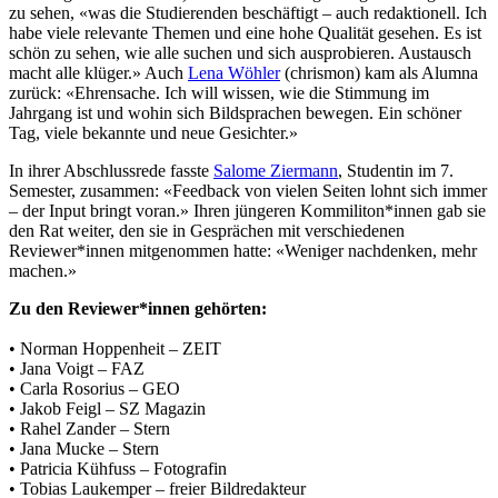
zu sehen, «was die Studierenden beschäftigt – auch redaktionell. Ich
habe viele relevante Themen und eine hohe Qualität gesehen. Es ist
schön zu sehen, wie alle suchen und sich ausprobieren. Austausch
macht alle klüger.» Auch
Lena Wöhler
(chrismon) kam als Alumna
zurück: «Ehrensache. Ich will wissen, wie die Stimmung im
Jahrgang ist und wohin sich Bildsprachen bewegen. Ein schöner
Tag, viele bekannte und neue Gesichter.»
In ihrer Abschlussrede fasste
Salome Ziermann
, Studentin im 7.
Semester, zusammen: «Feedback von vielen Seiten lohnt sich immer
– der Input bringt voran.» Ihren jüngeren Kommiliton*innen gab sie
den Rat weiter, den sie in Gesprächen mit verschiedenen
Reviewer*innen mitgenommen hatte: «Weniger nachdenken, mehr
machen.»
Zu den Reviewer*innen gehörten:
• Norman Hoppenheit – ZEIT
• Jana Voigt – FAZ
• Carla Rosorius – GEO
• Jakob Feigl – SZ Magazin
• Rahel Zander – Stern
• Jana Mucke – Stern
• Patricia Kühfuss – Fotografin
• Tobias Laukemper – freier Bildredakteur