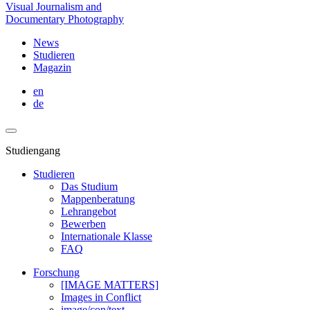
Visual Journalism and
Documentary Photography
News
Studieren
Magazin
en
de
Studiengang
Studieren
Das Studium
Mappenberatung
Lehrangebot
Bewerben
Internationale Klasse
FAQ
Forschung
[IMAGE MATTERS]
Images in Conflict
image/con/text